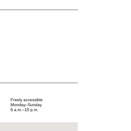
e
Freely accessible
Monday–Sunday
6 a.m.–10 p.m.