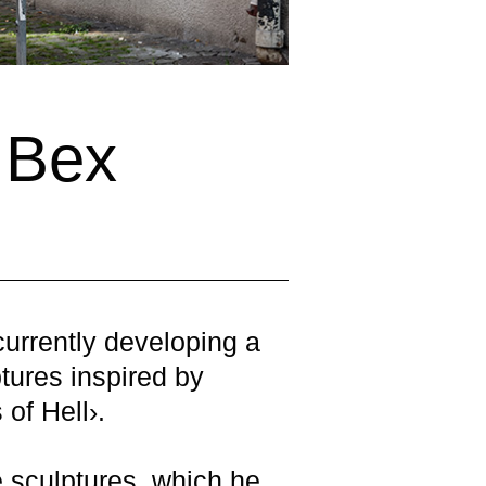
 Bex
currently developing a
tures inspired by
of Hell›.
 sculptures, which he