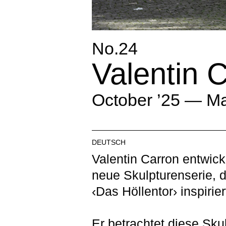
No.24
Valentin 
October ’25 — Ma
DEUTSCH
Valentin Carron entwicke
neue Skulpturenserie, 
‹Das Höllentor› inspiriert
Er betrachtet diese Skul