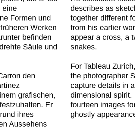
 eine
describes as sketc
ene Formen und
together different 
 früheren Werken
from his earlier w
unter befinden
appear a cross, a 
rdrehte Säule und
snakes.
For Tableau Zurich,
 Carron den
the photographer S
rtinez
capture details in 
einem grafischen,
dimensional spirit
festzuhalten. Er
fourteen images for
grund ihres
ghostly appearanc
ten Aussehens