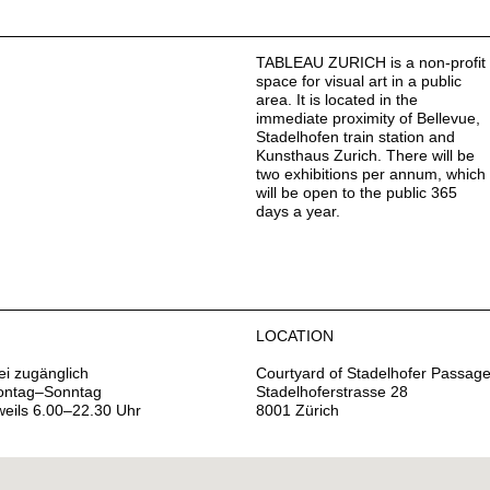
TABLEAU ZURICH is a non-profit
space for visual art in a public
area. It is located in the
immediate proximity of Bellevue,
Stadelhofen train station and
Kunsthaus Zurich. There will be
two exhibitions per annum, which
will be open to the public 365
days a year.
LOCATION
ei zugänglich
Courtyard of Stadelhofer Passag
ntag–Sonntag
Stadelhoferstrasse 28
weils 6.00–22.30 Uhr
8001 Zürich