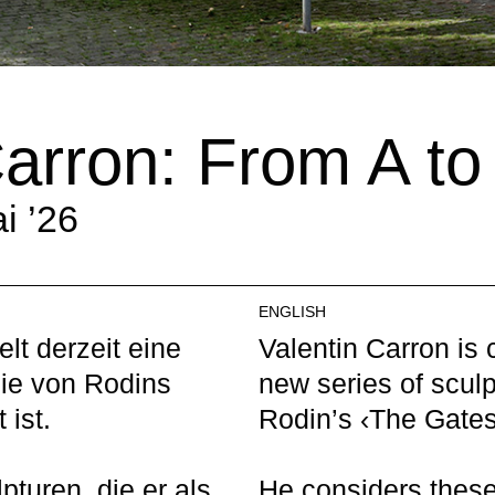
Carron: From A to
i ’26
ENGLISH
lt derzeit eine
Valentin Carron is 
die von Rodins
new series of sculp
 ist.
Rodin’s ‹The Gates 
pturen, die er als
He considers these