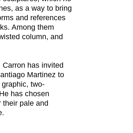
hes, as a way to bring
forms and references
orks. Among them
twisted column, and
 Carron has invited
antiago Martinez to
a graphic, two-
. He has chosen
 their pale and
e.