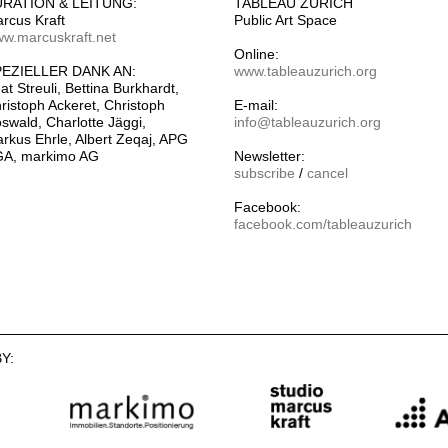
URATION & LEITUNG:
TABLEAU ZURICH
rcus Kraft
Public Art Space
w.marcuskraft.net
Online:
EZIELLER DANK AN:
www.tableauzurich.org
at Streuli, Bettina Burkhardt,
ristoph Ackeret, Christoph
E-mail:
swald, Charlotte Jäggi,
info@tableauzurich.org
rkus Ehrle, Albert Zeqaj, APG
A, markimo AG
Newsletter:
subscribe
/
cancel
Facebook:
facebook.com/tableauzurich
Y: