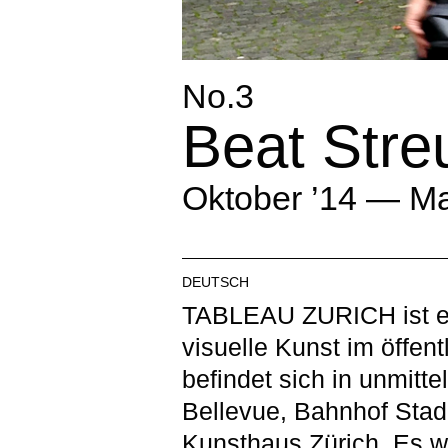
No.3
Beat Stre
Oktober ’14 — Ma
DEUTSCH
TABLEAU ZURICH ist ei
visuelle Kunst im öffen
befindet sich in unmitt
Bellevue, Bahnhof Stad
Kunsthaus Zürich. Es w