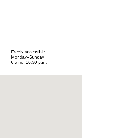
e
Freely accessible
Monday–Sunday
6 a.m.–10.30 p.m.