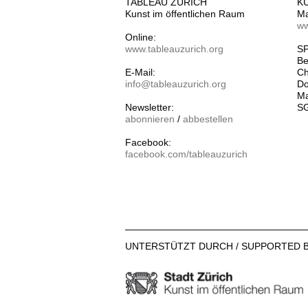
TABLEAU ZURICH
K
Kunst im öffentlichen Raum
Ma
ww
Online:
www.tableauzurich.org
SP
Be
E-Mail:
Ch
info@tableauzurich.org
Do
Ma
Newsletter:
SG
abonnieren
/
abbestellen
Facebook:
facebook.com/tableauzurich
UNTERSTÜTZT DURCH / SUPPORTED B