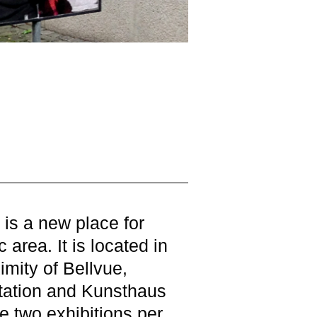
s a new place for
c area. It is located in
mity of Bellvue,
station and Kunsthaus
be two exhibitions per