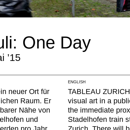
uli: One Day
i ’15
ENGLISH
n neuer Ort für
TABLEAU ZURICH i
tlichen Raum. Er
visual art in a publi
elbarer Nähe von
the immediate proxi
elhofen und
Stadelhofen train 
erden pro Jahr
Zurich. There will 