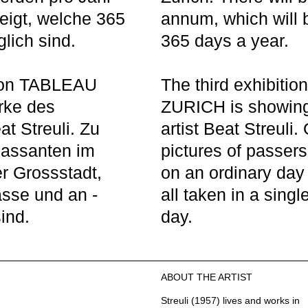
eigt, welche 365
annum, which will 
lich sind.
365 days a year.
 von TABLEAU
The third exhibiti
rke des
ZURICH is showin
t Streuli. Zu
artist Beat Streuli.
Passanten im
pictures of passers
er Grossstadt,
on an ordinary day 
asse und an ­
all taken in a singl
ind.
day.
ABOUT THE ARTIST
Streuli (1957) lives and works in