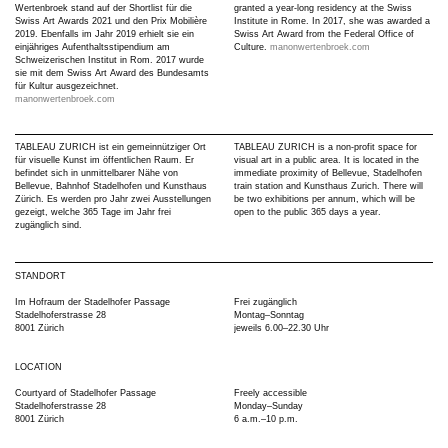
Wertenbroek stand auf der Shortlist für die
granted a year-long residency at the Swiss
Swiss Art Awards 2021 und den Prix Mobilière
Institute in Rome. In 2017, she was awarded a
2019. Ebenfalls im Jahr 2019 erhielt sie ein
Swiss Art Award from the Federal Office of
einjähriges Aufenthaltsstipendium am
Culture.
manonwertenbroek.com
Schweizerischen Institut in Rom. 2017 wurde
sie mit dem Swiss Art Award des Bundesamts
für Kultur ausgezeichnet.
manonwertenbroek.com
TABLEAU ZURICH ist ein gemeinnütziger Ort
TABLEAU ZURICH is a non-profit space for
für visuelle Kunst im öffentlichen Raum. Er
visual art in a public area. It is located in the
befindet sich in unmittelbarer Nähe von
immediate proximity of Bellevue, Stadelhofen
Bellevue, Bahnhof Stadelhofen und Kunsthaus
train station and Kunsthaus Zurich. There will
Zürich. Es werden pro Jahr zwei Ausstellungen
be two exhibitions per annum, which will be
gezeigt, welche 365 Tage im Jahr frei
open to the public 365 days a year.
zugänglich sind.
STANDORT
Im Hofraum der Stadelhofer Passage
Frei zugänglich
Stadelhoferstrasse 28
Montag–Sonntag
8001 Zürich
jeweils 6.00–22.30 Uhr
LOCATION
Courtyard of Stadelhofer Passage
Freely accessible
Stadelhoferstrasse 28
Monday–Sunday
8001 Zürich
6 a.m.–10 p.m.