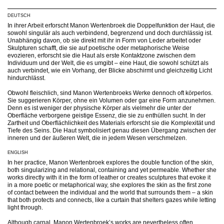
DEUTSCH
In ihrer Arbeit erforscht Manon Wertenbroek die Doppelfunktion der Haut, die
sowohl singulär als auch verbindend, begrenzend und doch durchlässig ist.
Unabhängig davon, ob sie direkt mit ihr in Form von Leder arbeitet oder
Skulpturen schafft, die sie auf poetische oder metaphorische Weise
evozieren, erforscht sie die Haut als erste Kontaktzone zwischen dem
Individuum und der Welt, die es umgibt – eine Haut, die sowohl schützt als
auch verbindet, wie ein Vorhang, der Blicke abschirmt und gleichzeitig Licht
hindurchlässt.
Obwohl fleischlich, sind Manon Wertenbroeks Werke dennoch oft körperlos.
Sie suggerieren Körper, ohne ein Volumen oder gar eine Form anzunehmen.
Denn es ist weniger der physische Körper als vielmehr die unter der
Oberfläche verborgene geistige Essenz, die sie zu enthüllen sucht. In der
Zartheit und Oberflächlichkeit des Materials erforscht sie die Komplexität und
Tiefe des Seins. Die Haut symbolisiert genau diesen Übergang zwischen der
inneren und der äußeren Welt, die in jedem Wesen verschmelzen.
ENGLISH
In her practice, Manon Wertenbroek explores the double function of the skin,
both singularizing and relational, containing and yet permeable. Whether she
works directly with it in the form of leather or creates sculptures that evoke it
in a more poetic or metaphorical way, she explores the skin as the first zone
of contact between the individual and the world that surrounds them – a skin
that both protects and connects, like a curtain that shelters gazes while letting
light through.
Although carnal, Manon Wertenbroek’s works are nevertheless often