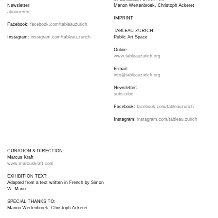
Newsletter:
Manon Wertenbroek, Christoph Ackeret
abonnieren
IMPRINT
Facebook:
facebook.com/tableauzurich
TABLEAU ZURICH
Instagram:
instagram.com/tableau.zurich
Public Art Space
Online:
www.tableauzurich.org
E-mail:
info@tableauzurich.org
Newsletter:
subscribe
Facebook:
facebook.com/tableauzurich
Instagram:
instagram.com/tableau.zurich
CURATION & DIRECTION:
Marcus Kraft
www.marcuskraft.com
EXHIBITION TEXT:
Adapted from a text written in French by Simon
W. Marin
SPECIAL THANKS TO:
Manon Wertenbroek, Christoph Ackeret