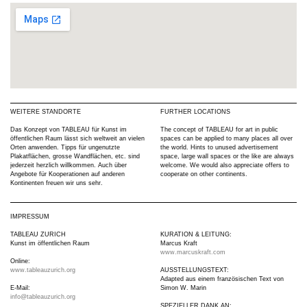
WEITERE STANDORTE
FURTHER LOCATIONS
Das Konzept von TABLEAU für Kunst im
The concept of TABLEAU for art in public
öffentlichen Raum lässt sich weltweit an vielen
spaces can be applied to many places all over
Orten anwenden. Tipps für ungenutzte
the world. Hints to unused advertisement
Plakatflächen, grosse Wandflächen, etc. sind
space, large wall spaces or the like are always
jederzeit herzlich willkommen. Auch über
welcome. We would also appreciate offers to
Angebote für Kooperationen auf anderen
cooperate on other continents.
Kontinenten freuen wir uns sehr.
IMPRESSUM
TABLEAU ZURICH
KURATION & LEITUNG:
Kunst im öffentlichen Raum
Marcus Kraft
www.marcuskraft.com
Online:
www.tableauzurich.org
AUSSTELLUNGSTEXT:
Adapted aus einem französischen Text von
E-Mail:
Simon W. Marin
info@tableauzurich.org
SPEZIELLER DANK AN: