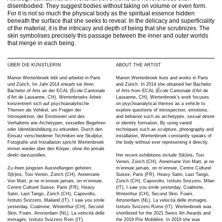
disembodied. They suggest bodies without taking on volume or even form.
For it is not so much the physical body as the spiritual essence hidden
beneath the surface that she seeks to reveal. In the delicacy and superficiality
of the material, it is the intricacy and depth of being that she scrutinizes. The
skin symbolises precisely this passage between the inner and outer worlds
that merge in each being.
ÜBER DIE KÜNSTLERIN
ABOUT THE ARTIST
Manon Wertenbroek lebt und arbeitet in Paris
Manon Wertenbroek lives and works in Paris
und Zürich. Im Jahr 2014 erwarb sie ihren
and Zürich. In 2014 she obtained her Bachelor
Bachelor of Arts an der ECAL (École Cantonale
of Arts from ECAL (École Cantonale d’Art de
d'Art de Lausanne, CH). Wertenbroeks Arbeit
Lausanne, CH). Wertenbroek’s work focuses
konzentriert sich auf psychoanalytische
on psychoanalytical themes as a vehicle to
Themen als Vehikel, um Fragen der
explore questions of introspection, emotions,
Introspektion, der Emotionen und des
and behavior such as archetypes, sexual desire
Verhaltens wie Archetypen, sexuelles Begehren
or identity formation. By using varied
oder Identitätsbildung zu erkunden. Durch den
techniques such as sculpture, photography and
Einsatz verschiedener Techniken wie Skulptur,
installation, Wertenbroek constantly speaks of
Fotografie und Installation spricht Wertenbroek
the body without ever representing it directly.
immer wieder über den Körper, ohne ihn jemals
direkt darzustellen.
Her recent exhibitions include S(k)ins, Toxi
Verein, Zürich (CH), Annemarie Von Matt, je ne
Zu ihren jüngsten Ausstellungen gehören
m’ennuie jamais, on m’ennuie, Centre Culturel
S(k)ins, Toxi Verein, Zürich (CH), Annemarie
Suisse, Paris (FR), Heavy Satin, Last Tango,
Von Matt, je ne m’ennuie jamais, on m’ennuie,
Zürich (CH), Capovolto, Istituto Svizzero, Milan
Centre Culturel Suisse, Paris (FR), Heavy
(IT), I saw you smile yesterday, Coalmine,
Satin, Last Tango, Zürich (CH), Capovolto,
Winterthur (CH), Second Skin, Foam,
Istituto Svizzero, Mailand (IT), I saw you smile
Amsterdam (NL), La velocità delle immagini,
yesterday, Coalmine, Winterthur (CH), Second
Istituto Svizzero Rome (IT). Wertenbroek was
Skin, Foam, Amsterdam (NL), La velocità delle
shortlisted for the 2021 Swiss Art Awards and
immagini, Istituto Svizzero Rom (IT).
the 2019 Prix Mobilière. In 2019 she was